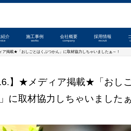
業紹介
施工事例
会社概要
採用情報
rvice
works
company
recruit
】★メディア掲載★「おしごとはくぶつかん」に取材協力しちゃいましたぁ～！
12.16.】★メディア掲載★「お
」に取材協力しちゃいました