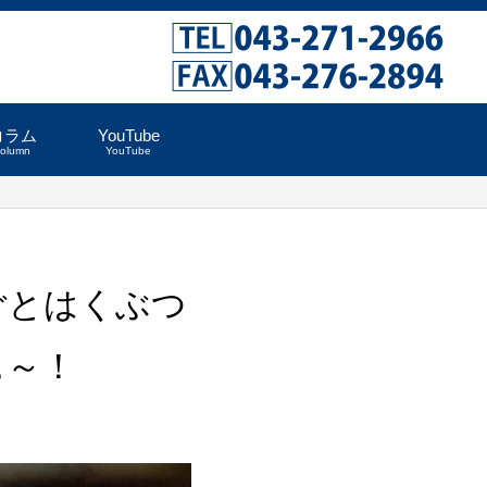
コラム
YouTube
column
YouTube
しごとはくぶつ
ぁ～！