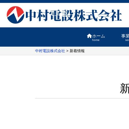
ホーム
事
home
se
中村電設株式会社
>
新着情報