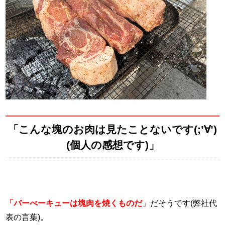
「こんな塊のお肉は見たことないです(;’∀’)
(個人の感想です)」
「バーべーキューは塊肉を焼くもの
だ
」
だそうです(弊社代
表の言葉)。