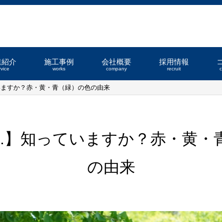
業紹介
施工事例
会社概要
採用情報
rvice
works
company
recruit
知っていますか？赤・黄・青（緑）の色の由来
2.17.】知っていますか？赤・黄
の由来