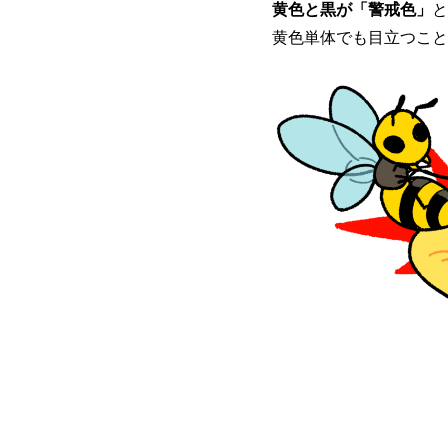
黄色と黒が「警戒色」
と
黄色単体でも目立つこと