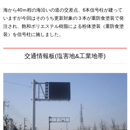
海から40ｍ程の海沿いの道の交差点、6本信号柱が建って
いますが今回はそのうち更新対象の３本が重防食塗装で発
注され、飽和ポリエステル樹脂による粉体塗装（重防食塗
装）を信号柱に施しました。
交通情報板(塩害地&工業地帯)