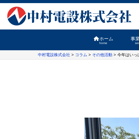
ホーム
事
home
se
中村電設株式会社
>
コラム
>
その他活動
>
今年はいっ