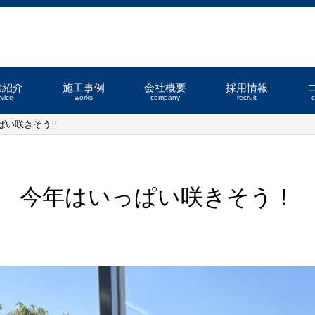
業紹介
施工事例
会社概要
採用情報
rvice
works
company
recruit
ぱい咲きそう！
今年はいっぱい咲きそう！