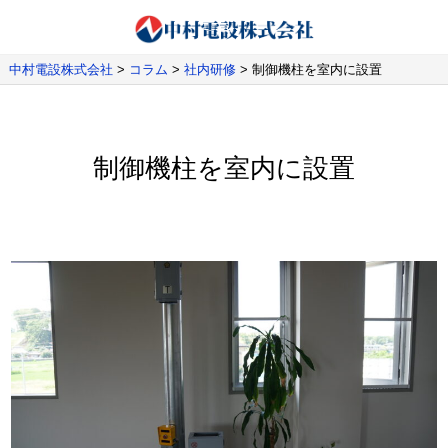
中村電設株式会社
>
コラム
>
社内研修
>
制御機柱を室内に設置
制御機柱を室内に設置