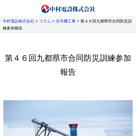
中村電設株式会社
>
コラム
>
信号機工事
>
第４６回九都県市合同防災訓
練参加報告
第４６回九都県市合同防災訓練参加
報告