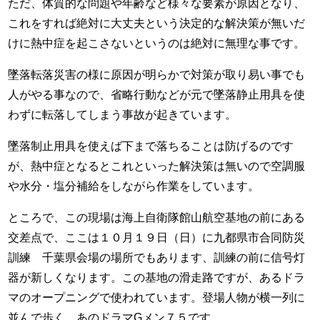
ただ、体質的な問題や年齢など様々な要素が原因となり、
これをすれば絶対に大丈夫という決定的な解決策が無いだ
けに熱中症を起こさないというのは絶対に無理な事です。
墜落転落災害の様に原因が明らかで対策が取り易い事でも
人がやる事なので、省略行動などが元で墜落静止用具を使
わずに転落してしまう事故が起きています。
墜落制止用具を使えば下まで落ちることは防げるのです
が、熱中症となるとこれといった解決策は無いので空調服
や水分・塩分補給をしながら作業をしています。
ところで、この現場は海上自衛隊館山航空基地の前にある
交差点で、ここは１０月１９日（日）に九都県市合同防災
訓練 千葉県会場の場所でもあります、訓練の前に信号灯
器が新しくなります。この基地の滑走路ですが、あるドラ
マのオープニングで使われています。登場人物が横一列に
並んで歩く あのドラマGメン７５です。