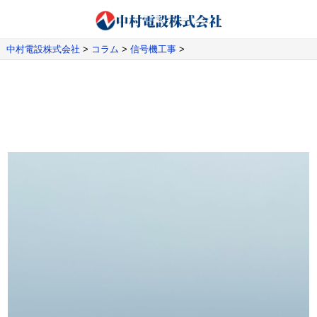
中村電設株式会社
>
コラム
>
信号機工事
>