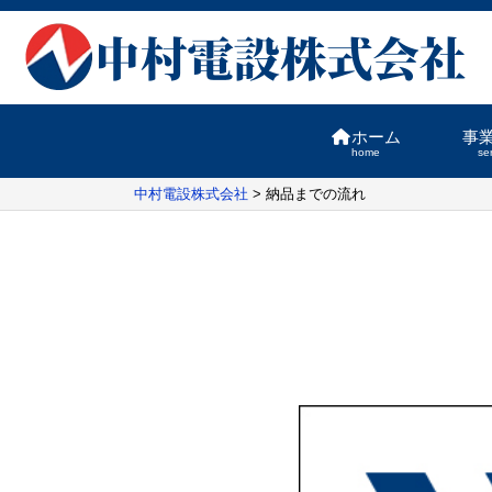
ホーム
事
home
se
中村電設株式会社
>
納品までの流れ