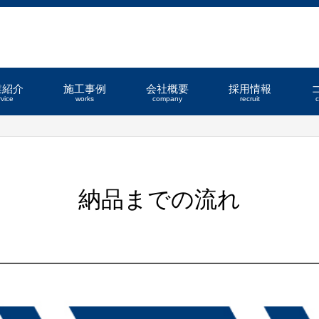
業紹介
施工事例
会社概要
採用情報
rvice
works
company
recruit
納品までの流れ