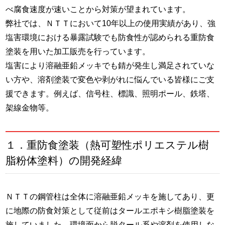
べ腐食速度が速いことから対策が望まれています。
弊社では、ＮＴＴにおいて10年以上の使用実績があり、強
塩害環境における暴露試験でも防食性が認められる重防食
塗装を用いた加工販売を行っています。
塩害により溶融亜鉛メッキでも錆が発生し満足されていな
い方や、溶剤塗装で変色や剥がれに悩んでいる皆様にご支
援できます。例えば、信号柱、標識、照明ポール、鉄塔、
架線金物等。
１．重防食塗装（熱可塑性ポリエステル樹
脂粉体塗料）の開発経緯
ＮＴＴの鋼管柱は全体に溶融亜鉛メッキを施してあり、更
に地際の防食対策として従前はタールエポキシ樹脂塗装を
施していました。環境面から脱タール系や溶剤を使用しな