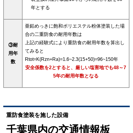
年とする
亜鉛めっきに飽和ポリエステル粉体塗装した場
合の二重防食の耐用年数は
上記の経験式により重防食の耐用年数を算出し
③耐
てみると
用年
Rtot=K(Rzn+Ra)=1.6~2.3(15+50)=96~150年
数
安全係数を2とすると、厳しい塩害地でも48～7
5年の耐用年数となる
重防食塗装を施した設備
千葉県内の交通情報板