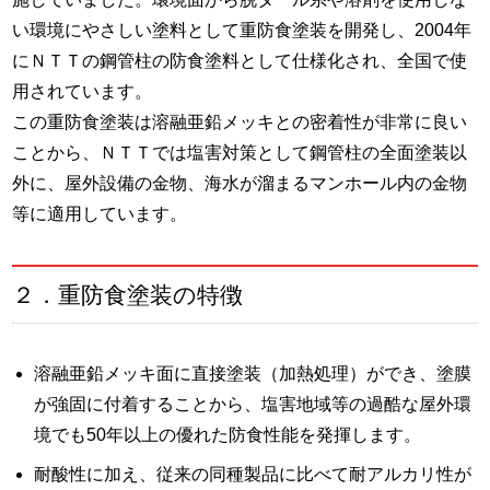
い環境にやさしい塗料として重防食塗装を開発し、2004年
にＮＴＴの鋼管柱の防食塗料として仕様化され、全国で使
用されています。
この重防食塗装は溶融亜鉛メッキとの密着性が非常に良い
ことから、ＮＴＴでは塩害対策として鋼管柱の全面塗装以
外に、屋外設備の金物、海水が溜まるマンホール内の金物
等に適用しています。
２．重防食塗装の特徴
溶融亜鉛メッキ面に直接塗装（加熱処理）ができ、塗膜
が強固に付着することから、塩害地域等の過酷な屋外環
境でも50年以上の優れた防食性能を発揮します。
耐酸性に加え、従来の同種製品に比べて耐アルカリ性が