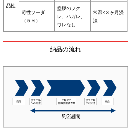
品性
塗膜のフク
苛性ソーダ
常温×３ヶ月浸
レ、ハガレ、
（５％）
漬
ワレなし
納品の流れ