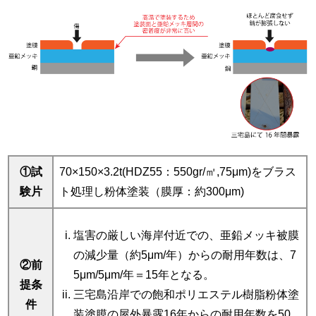
①試
70×150×3.2t(HDZ55：550gr/㎡,75μm)をブラス
験片
ト処理し粉体塗装（膜厚：約300μm)
塩害の厳しい海岸付近での、亜鉛メッキ被膜
の減少量（約5μm/年）からの耐用年数は、7
②前
5μm/5μm/年＝15年となる。
提条
三宅島沿岸での飽和ポリエステル樹脂粉体塗
件
装塗膜の屋外暴露16年からの耐用年数を50