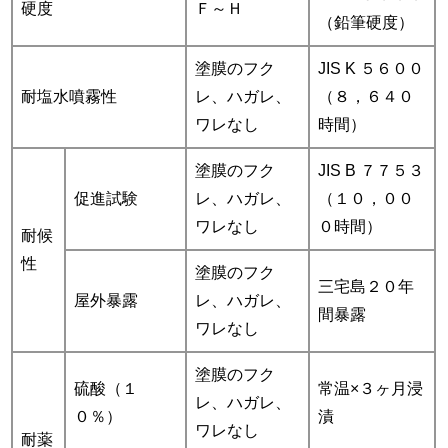
硬度
Ｆ～Ｈ
（鉛筆硬度）
塗膜のフク
JIS K ５６００
耐塩水噴霧性
レ、ハガレ、
（８，６４０
ワレなし
時間）
塗膜のフク
JIS B ７７５３
促進試験
レ、ハガレ、
（１０，００
ワレなし
０時間）
耐候
性
塗膜のフク
三宅島２０年
屋外暴露
レ、ハガレ、
間暴露
ワレなし
塗膜のフク
硫酸（１
常温×３ヶ月浸
レ、ハガレ、
０％）
漬
ワレなし
耐薬