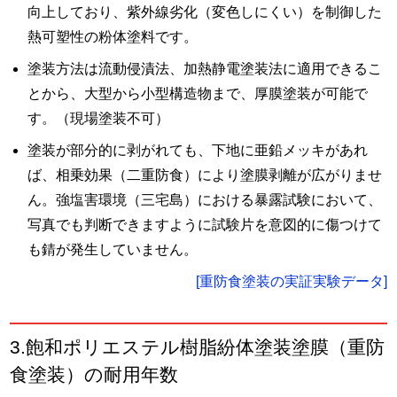
向上しており、紫外線劣化（変色しにくい）を制御した
熱可塑性の粉体塗料です。
塗装方法は流動侵漬法、加熱静電塗装法に適用できるこ
とから、大型から小型構造物まで、厚膜塗装が可能で
す。（現場塗装不可）
塗装が部分的に剥がれても、下地に亜鉛メッキがあれ
ば、相乗効果（二重防食）により塗膜剥離が広がりませ
ん。強塩害環境（三宅島）における暴露試験において、
写真でも判断できますように試験片を意図的に傷つけて
も錆が発生していません。
[重防食塗装の実証実験データ]
3.飽和ポリエステル樹脂紛体塗装塗膜（重防
食塗装）の耐用年数