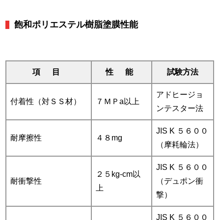
飽和ポリエステル樹脂塗膜性能
項 目
性 能
試験方法
アドヒージョ
付着性（対ＳＳ材）
７ＭＰa以上
ンテスター法
JIS K ５６００
耐摩擦性
４８mg
（摩耗輪法）
JIS K ５６００
２５kg-cm以
耐衝撃性
（デュポン衝
上
撃）
JIS K ５６００