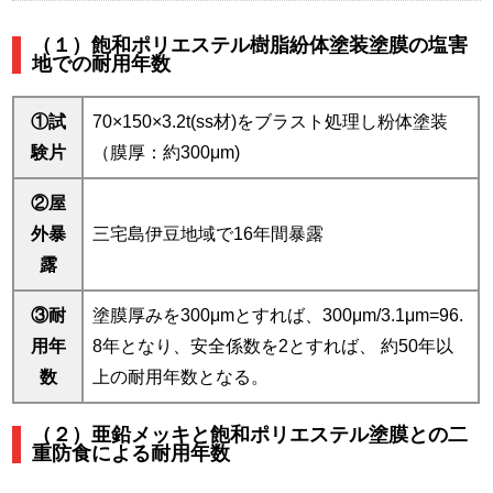
（１）飽和ポリエステル樹脂紛体塗装塗膜の塩害
地での耐用年数
①試
70×150×3.2t(ss材)をブラスト処理し粉体塗装
験片
（膜厚：約300μm)
②屋
外暴
三宅島伊豆地域で16年間暴露
露
③耐
塗膜厚みを300μmとすれば、300μm/3.1μm=96.
用年
8年となり、安全係数を2とすれば、
約50年以
数
上の耐用年数となる。
（２）亜鉛メッキと飽和ポリエステル塗膜との二
重防食による耐用年数