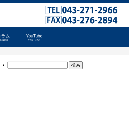
コラム
YouTube
column
YouTube
検
索: