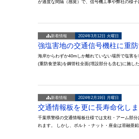
が適度な間隔（感覚）で、信号機工事や弊社の様子
新着情報
2024年3月12日 火曜日
強塩害地の交通信号機柱に重
海岸からわずか40mしか離れていない場所で塩害
(重防食塗装)を鋼管柱全面(埋設部分も含む)に施し
新着情報
2024年2月19日 月曜日
交通情報板を更に長寿命化し
千葉県警様の交通情報板仕様では支柱・アーム部分
れます。 しかし、ボルト・ナット・座金は溶融亜