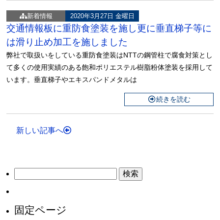
新着情報
2020年3月27日 金曜日
交通情報板に重防食塗装を施し更に垂直梯子等に
は滑り止め加工を施しました
弊社で取扱いをしている重防食塗装はNTTの鋼管柱で腐食対策とし
て多くの使用実績のある飽和ポリエステル樹脂粉体塗装を採用して
います。垂直梯子やエキスパンドメタルは
続きを読む
新しい記事へ
検
索:
固定ページ